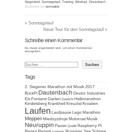
Siegerland
,
Sonntagslauf
,
Training
,
Windrad
,
Zinsenbach
.
Bookmark the
permalink
.
«
Sonntagslauf
Neue Tour für den Sonntagslauf
»
Schreibe einen Kommentar
Du musst
angemeldet
sein, um einen Kommentar
abzugeben.
Tags
2. Siegener Marathon mit Musik
2017
Dautenbach
BrickPi
Dextor Industries
Eis
Fontane
Garten
Halbmarathon
Gewicht
Kindelsberg
Krankheit
Kreuztal
Kroatien
Laufen
Laufpause
Lego
Marathon
Meppen
Miedzyzdroje
Motorrad
Musik
Neuruppin
Pause
Raspberry Pi
Quelle
Regen
Rezept
Ruppiner See
Schnee
runtastic