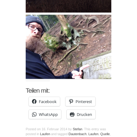
Teilen mit:
Facebook
Pinterest
WhatsApp
Drucken
Posted on
16. Februar 2014
by
Stefan
. This entry was
posted in
Laufen
and tagged
Dautenbach
,
Laufen
,
Quelle
,