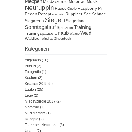
Meppen
Miedzyzdroje
Motorrad
Musik
Neuruppin
Pause
Raspberry Pi
Quelle
Regen
Rezept
Ruppiner See
Schnee
runtastic
Siegen
Siegarena
Siegerland
Sonntagslauf
Training
Split
Sport
Urlaub
Wald
Trainingspause
Waage
Waldlauf
Windrad
Zinsenbach
Kategorien
Allgemein
(16)
BrickPi
(2)
Fotografie
(1)
Kochen
(2)
Kroatien 2015
(5)
Laufen
(25)
Lego
(2)
Miedzyzdroje 2017
(2)
Motorrad
(1)
Mud Masters
(1)
Rezepte
(2)
Tour nach Neuruppin
(8)
Urlaub
(7)