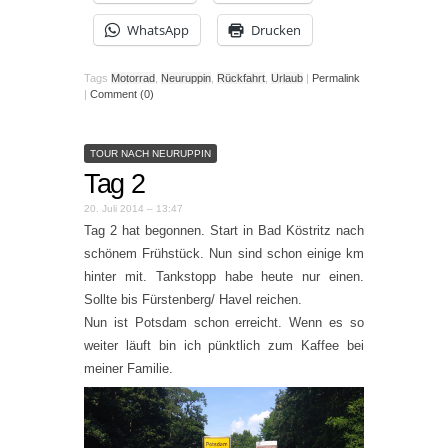
WhatsApp
Drucken
Tags
Motorrad
,
Neuruppin
,
Rückfahrt
,
Urlaub
|
Permalink
|
Comment (0)
TOUR NACH NEURUPPIN
Tag 2
20. Juli 2014 – 13:47
Tag 2 hat begonnen. Start in Bad Köstritz nach
schönem Frühstück. Nun sind schon einige km
hinter mit. Tankstopp habe heute nur einen.
Sollte bis Fürstenberg/ Havel reichen.
Nun ist Potsdam schon erreicht. Wenn es so
weiter läuft bin ich pünktlich zum Kaffee bei
meiner Familie.