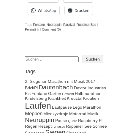
WhatsApp
Drucken
Tags
Fontane
,
Neuruppin
,
Parzival
,
Ruppiner See
|
Permalink
|
Comment (0)
Tags
2. Siegener Marathon mit Musik
2017
Dautenbach
BrickPi
Dextor Industries
Eis
Fontane
Garten
Halbmarathon
Gewicht
Kindelsberg
Krankheit
Kreuztal
Kroatien
Laufen
Laufpause
Lego
Marathon
Meppen
Miedzyzdroje
Motorrad
Musik
Neuruppin
Pause
Raspberry Pi
Quelle
Regen
Rezept
Ruppiner See
Schnee
runtastic
Siegen
Siegarena
Siegerland