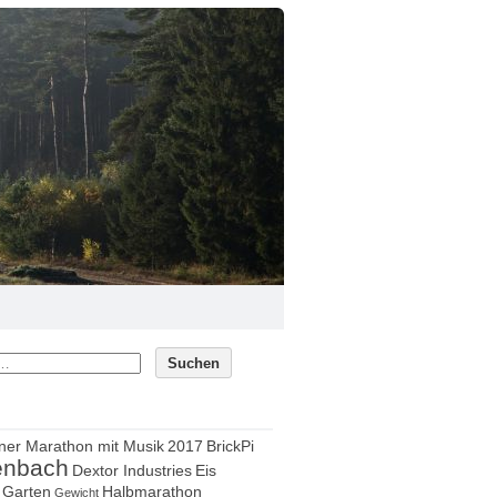
ner Marathon mit Musik
2017
BrickPi
enbach
Dextor Industries
Eis
Garten
Halbmarathon
Gewicht