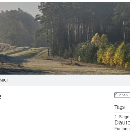
MICH
e
Tags
2. Siege
Daut
Fontane