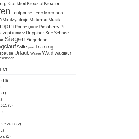
berg
Krankheit
Kreuztal
Kroatien
fen
Laufpause
Lego
Marathon
n
Miedzyzdroje
Motorrad
Musik
uppin
Pause
Raspberry Pi
Quelle
ezept
Ruppiner See
Schnee
runtastic
Siegen
na
Siegerland
gslauf
Training
Split
Sport
Urlaub
Wald
gspause
Waldlauf
Waage
insenbach
rien
n
(16)
)
e
(1)
)
2015
(5)
5)
roje 2017
(2)
(1)
ers
(1)